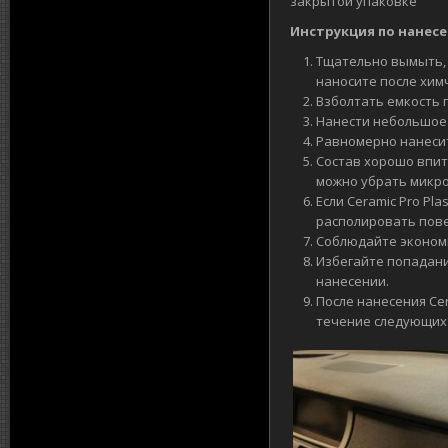
закрытой упаковке
Инструкция по нанесен
Тщательно вымыть, 
наносите после хим
Взболтать емкость 
Нанести небольшое к
Равномерно нанесит
Состав хорошо впит
можно убрать микр
Если Ceramic Pro Pl
располировать пов
Соблюдайте экономи
Избегайте попадани
нанесении.
После нанесения Cer
течение следующих 