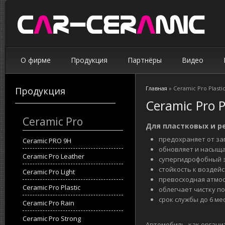
О фирме
Продукция
Партнёры
Видео
Главная
» Ceramic Pro Plasti
Продукция
Вы здесь
Ceramic Pro P
Ceramic Pro
Для пластковых и р
предохраняет от за
Ceramic PRO 9H
обновляет и насыща
Ceramic Pro Leather
супергидрофобный 
стойкость к воздей
Ceramic Pro Light
превосходная атмо
Ceramic Pro Plastic
облегчает чистку п
срок службы до 6 ме
Ceramic Pro Rain
Ceramic Pro Strong
Автомобиль, как органи