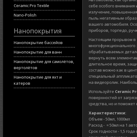
Ceramic Pro Textile
себе особого внимания 
излучение, повышенная
Nano-Polish
пыль негативным образ
вашего автомобиля. Ос
Нанопокрытия
приборов, торпедо, ручк
Настоящим прорывом в 
Нанопокрытие бассейов
многофункционального
обрабатываемых деталей
Нанопокрытие для ванн
вернуть всем элементам
Нанопокрытие для самолётов,
длительное время, защи
вертолётов
состав можно как в цен
специальный аппликатор
Нанопокрытие для яхт и
на видеоролик. Наиболь
катеров
Используйте
Сeramic Pr
поверхностей от загряз
средства, но и поможе
Характеристики:
Объем - 50мл, 1000мл
Расход - ≈ 50мл на 1 ав
Срок годности - 1,5 год