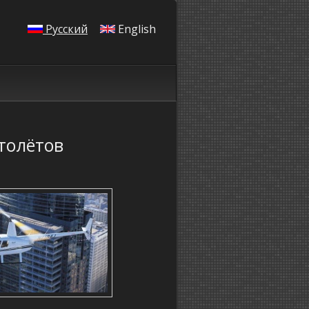
Русский
English
толётов