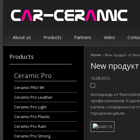
About us
Products
Partners
Video
Conta
Home
» New продукт от Nano
Products
You are here
New продукт 
Ceramic Pro
16.08.2012
Ceramic PRO 9H
Антидождь от Nanoshine
Ceramic Pro Leather
профессионалов. Езда в
капель с поверхности ст
Ceramic Pro Light
городском цикле.
Ceramic Pro Plastic
Ceramic Pro Rain
Ceramic Pro Strong