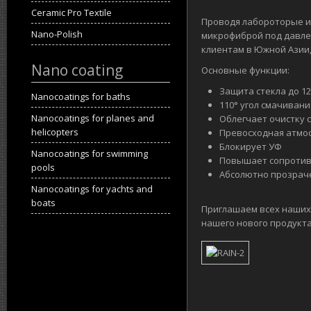
Ceramic Pro Textile
Проводя лабороторые ис
Nano-Polish
микрофиброй под давлен
клиентам в Южной Азии
Nano coating
Основные функции:
Защита стекла до 1
Nanocoatings for baths
110° угол смачивани
Nanocoatings for planes and
Облегчает очистку 
helicopters
Превосходная атмо
Блокирует УФ
Nanocoatings for swimming
Повышает сопротив
pools
Абсолютно прозрач
Nanocoatings for yachts and
boats
Приглашаем всех наших
нашего нового продукта 